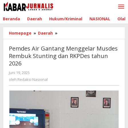
Lewati
ke
konten
Beranda
Daerah
Hukum/Kriminal
NASIONAL
Olah
Homepage
»
Daerah
»
Pemdes
Air
Gantang
Pemdes Air Gantang Menggelar Musdes
Menggelar
Rembuk Stunting dan RKPDes tahun
Musdes
2026
Rembuk
Stunting
Juni 19, 2025
oleh
dan
Redaksi
oleh
Redaksi Nasional
RKPDes
Nasional
tahun
2026