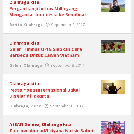
Nasional
Olahraga kita
Pergantian Jitu Luis Milla yang
Mengantar Indonesia ke Semifinal
Berita
,
Olahraga
September 8, 2017
oleh
Redaksi
Nasional
Olahraga kita
Galeri Timnas U-19 Siapkan Cara
Berbeda Untuk Lawan Vietnam
Galeri
,
Olahraga
September 8, 2017
oleh
Redaksi
Nasional
Olahraga kita
Pesta Yoga Internasional Bakal
Digelar di Jakarta
Olahraga
,
Video
September 8, 2017
oleh
Redaksi
Nasional
ASEAN Games
,
Olahraga kita
Tontowi Ahmad/Liliyana Natsir Sabet