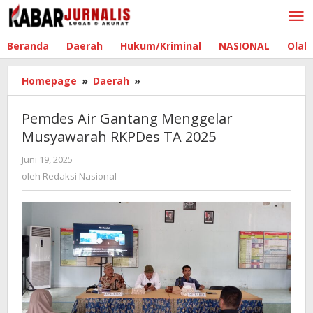
Lewati
ke
konten
Beranda
Daerah
Hukum/Kriminal
NASIONAL
Olah
Homepage
»
Daerah
»
Pemdes
Air
Gantang
Pemdes Air Gantang Menggelar
Menggelar
Musyawarah RKPDes TA 2025
Musyawarah
RKPDes
Juni 19, 2025
oleh
TA
Redaksi
oleh
Redaksi Nasional
2025
Nasional