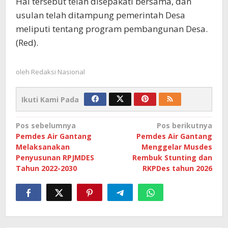
Hal tersebut telah disepakati bersama, dan
usulan telah ditampung pemerintah Desa
meliputi tentang program pembangunan Desa.
(Red).
oleh
Redaksi Nasional
Ikuti Kami Pada
Navigasi
Pos sebelumnya
Pos berikutnya
Pemdes Air Gantang
Pemdes Air Gantang
pos
Melaksanakan
Menggelar Musdes
Penyusunan RPJMDES
Rembuk Stunting dan
Tahun 2022-2030
RKPDes tahun 2026