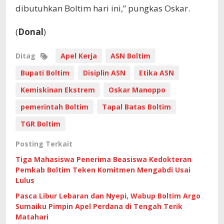
dibutuhkan Boltim hari ini,” pungkas Oskar.
(
Donal
)
Ditag
Apel Kerja
ASN Boltim
Bupati Boltim
Disiplin ASN
Etika ASN
Kemiskinan Ekstrem
Oskar Manoppo
pemerintah Boltim
Tapal Batas Boltim
TGR Boltim
Posting Terkait
Tiga Mahasiswa Penerima Beasiswa Kedokteran
Pemkab Boltim Teken Komitmen Mengabdi Usai
Lulus
Pasca Libur Lebaran dan Nyepi, Wabup Boltim Argo
Sumaiku Pimpin Apel Perdana di Tengah Terik
Matahari