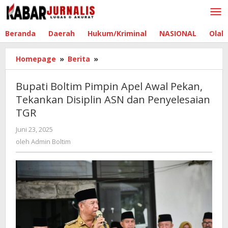
Lewati
ke
konten
Beranda
Daerah
Hukum/Kriminal
NASIONAL
Olah
Homepage
»
Berita
»
Bupati
Boltim
Pimpin
Bupati Boltim Pimpin Apel Awal Pekan,
Apel
Tekankan Disiplin ASN dan Penyelesaian
Awal
TGR
Pekan,
Tekankan
Juni 23, 2025
oleh
Disiplin
Admin
oleh
Admin Boltim
ASN
Boltim
dan
Penyelesaian
TGR