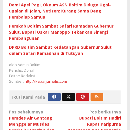
Demi Apel Pagi, Oknum ASN Boltim Diduga Ugal-
ugalan di Jalan, Netizen: Kurang Sama Deng
Pembalap Samua
Pemkab Boltim Sambut Safari Ramadan Gubernur
Sulut, Bupati Oskar Manoppo Tekankan Sinergi
Pembangunan
DPRD Boltim Sambut Kedatangan Gubernur Sulut
dalam Safari Ramadhan di Tutuyan
oleh
Admin Boltim
Penulis: Donal
Editor: Redaksi
Sumber:
http://kabarjurnalis.com
Ikuti Kami Pada
Navigasi
Pos sebelumnya
Pos berikutnya
Pemdes Air Gantang
Bupati Boltim Hadiri
pos
Menggelar Musdes
Rapat Paripurna