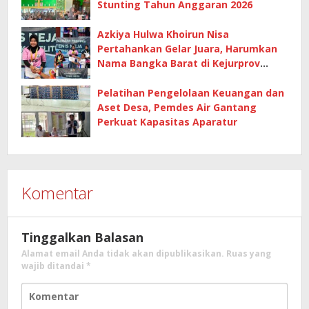
Stunting Tahun Anggaran 2026
Azkiya Hulwa Khoirun Nisa
Pertahankan Gelar Juara, Harumkan
Nama Bangka Barat di Kejurprov
Tenis Meja 2026
Pelatihan Pengelolaan Keuangan dan
Aset Desa, Pemdes Air Gantang
Perkuat Kapasitas Aparatur
Komentar
Tinggalkan Balasan
Alamat email Anda tidak akan dipublikasikan.
Ruas yang
wajib ditandai
*