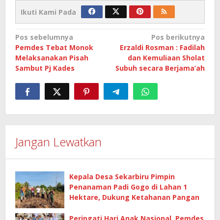
Ikuti Kami Pada
Navigasi
Pos sebelumnya
Pos berikutnya
Pemdes Tebat Monok
Erzaldi Rosman : Fadilah
pos
Melaksanakan Pisah
dan Kemuliaan Sholat
Sambut Pj Kades
Subuh secara Berjama’ah
Jangan Lewatkan
Kepala Desa Sekarbiru Pimpin
Penanaman Padi Gogo di Lahan 1
Hektare, Dukung Ketahanan Pangan
Peringati Hari Anak Nasional, Pemdes