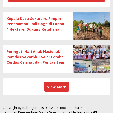
Kepala Desa Sekarbiru Pimpin
Penanaman Padi Gogo di Lahan
1 Hektare, Dukung Ketahanan
Pangan
Peringati Hari Anak Nasional,
Pemdes Sekarbiru Gelar Lomba
Cerdas Cermat dan Pentas Seni
Anak
View More
Copyright by Kabar Jurnalis @2023
Box Redaksi
Pedoman Pemberitaan Media Siber
Kode Etik Jurnalistik (KEJ)