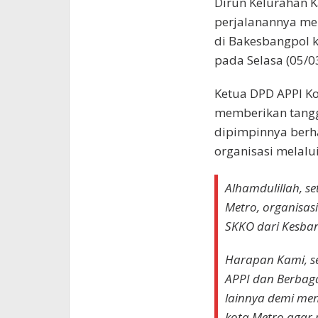
Dirun Kelurahan 
perjalanannya me
di Bakesbangpol k
pada Selasa (05/03
Ketua DPD APPI Ko
memberikan tangg
dipimpinnya berh
organisasi melal
Alhamdulillah, s
Metro, organisas
SKKO dari Kesban
Harapan Kami, s
APPI dan Berbag
lainnya demi men
kota Metro agar m