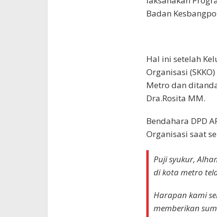
laksanakan Progra
Badan Kesbangpol
Hal ini setelah K
Organisasi (SKKO)
Metro dan ditand
Dra.Rosita MM.
Bendahara DPD AP
Organisasi saat 
Puji syukur, Alh
di kota metro tel
Harapan kami se
memberikan sumb