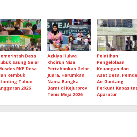
Pemerintah Desa
Azkiya Hulwa
Pelatihan
Lubuk Saung Gelar
Khoirun Nisa
Pengelolaan
Musdes RKP Desa
Pertahankan Gelar
Keuangan dan
dan Rembuk
Juara, Harumkan
Aset Desa, Pemd
Stunting Tahun
Nama Bangka
Air Gantang
Anggaran 2026
Barat di Kejurprov
Perkuat Kapasita
Tenis Meja 2026
Aparatur