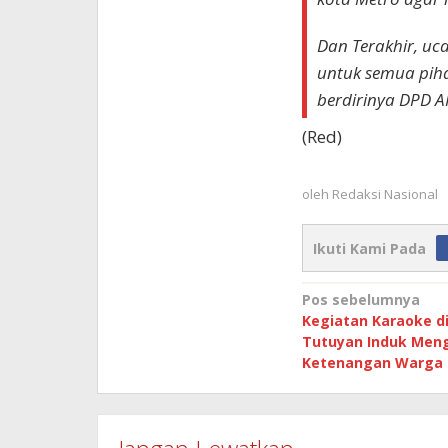
Dan Terakhir, uc
untuk semua pih
berdirinya DPD AP
(Red)
oleh
Redaksi Nasional
Ikuti Kami Pada
Navigasi
Pos sebelumnya
Kegiatan Karaoke d
pos
Tutuyan Induk Men
Ketenangan Warga