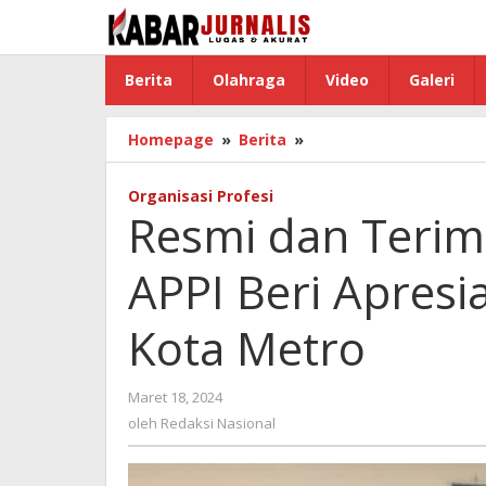
Lewati
ke
konten
Berita
Olahraga
Video
Galeri
Homepage
»
Berita
»
Resmi
dan
Terima
Organisasi Profesi
SKKO,
Resmi dan Teri
Team
DPD
APPI Beri Apres
APPI
Beri
Apresiasi
Kota Metro
Kepada
Kesbangpol
Kota
Maret 18, 2024
oleh
Metro
Redaksi
oleh
Redaksi Nasional
Nasional