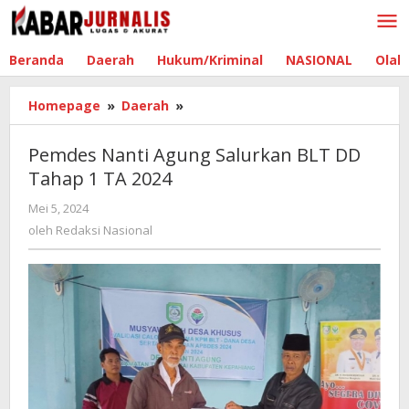
Lewati
ke
konten
Beranda
Daerah
Hukum/Kriminal
NASIONAL
Olah
Homepage
»
Daerah
»
Pemdes
Nanti
Agung
Pemdes Nanti Agung Salurkan BLT DD
Salurkan
Tahap 1 TA 2024
BLT
DD
Mei 5, 2024
oleh
Tahap
Redaksi
oleh
Redaksi Nasional
1
Nasional
TA
2024