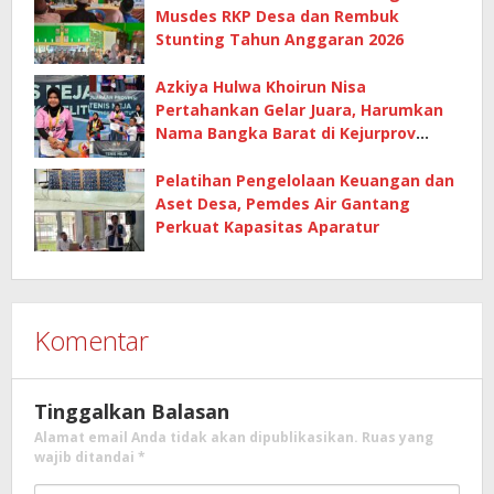
Musdes RKP Desa dan Rembuk
Stunting Tahun Anggaran 2026
Azkiya Hulwa Khoirun Nisa
Pertahankan Gelar Juara, Harumkan
Nama Bangka Barat di Kejurprov
Tenis Meja 2026
Pelatihan Pengelolaan Keuangan dan
Aset Desa, Pemdes Air Gantang
Perkuat Kapasitas Aparatur
Komentar
Tinggalkan Balasan
Alamat email Anda tidak akan dipublikasikan.
Ruas yang
wajib ditandai
*