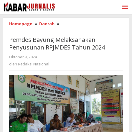
Lewati
ke
konten
Homepage
»
Daerah
»
Pemdes
Bayung
Melaksanakan
Pemdes Bayung Melaksanakan
Penyusunan
Penyusunan RPJMDES Tahun 2024
RPJMDES
Tahun
Oktober 9, 2024
oleh
2024
Redaksi
oleh
Redaksi Nasional
Nasional