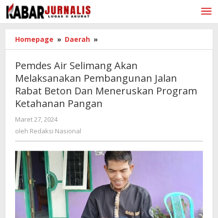
Lewati
ke
konten
Homepage
»
Daerah
»
Pemdes
Air
Selimang
Pemdes Air Selimang Akan
Akan
Melaksanakan Pembangunan Jalan
Melaksanakan
Rabat Beton Dan Meneruskan Program
Pembangunan
Jalan
Ketahanan Pangan
Rabat
Maret 27, 2024
oleh
Beton
Redaksi
oleh
Redaksi Nasional
Dan
Nasional
Meneruskan
Program
Ketahanan
Pangan