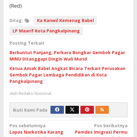
(Red)
Ditag
Ka Kanwil Kemenag Babel
LP Maarif Kota Pangkalpinang
Posting Terkait
Berbuntut Panjang, Perkara Bongkar Gembok Pagar
MINU Ditanggapi Dingin Wali Murid
Ketua Amak Babel Angkat Bicara Terkait Perusakan
Gembok Pagar Lembaga Pendidikan di Kota
Pangkalpinang
oleh
Redaksi Nasional
Ikuti Kami Pada
Navigasi
Pos sebelumnya
Pos berikutnya
Lapas Narkotika Karang
Pemdes Imigrasi Permu
pos