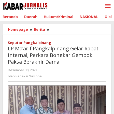
Lewati
ke
konten
Beranda
Daerah
Hukum/Kriminal
NASIONAL
Olah
Homepage
»
Berita
»
LP
Ma'arif
Pangkalpinang
Seputar Pangkalpinang
Gelar
LP Ma’arif Pangkalpinang Gelar Rapat
Rapat
Internal, Perkara Bongkar Gembok
Internal,
Paksa Berakhir Damai
Perkara
Bongkar
Desember 30, 2023
oleh
Gembok
Redaksi
oleh
Redaksi Nasional
Paksa
Nasional
Berakhir
Damai