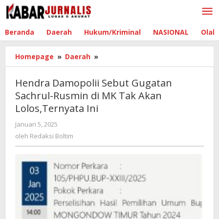
Lewati
ke
konten
Beranda
Daerah
Hukum/Kriminal
NASIONAL
Olah
Homepage
»
Daerah
»
Hendra
Damopolii
Sebut
Hendra Damopolii Sebut Gugatan
Gugatan
Sachrul-Rusmin di MK Tak Akan
Sachrul-
Lolos,Ternyata Ini
Rusmin
di
Januari 5, 2025
oleh
MK
Redaksi
oleh
Redaksi Boltim
Tak
Boltim
Akan
Lolos,Ternyata
Ini