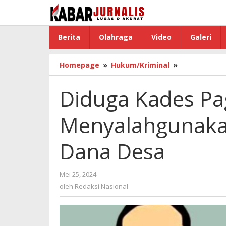
Lewati
ke
konten
Berita
Olahraga
Video
Galeri
Homepage
»
Hukum/Kriminal
»
Diduga
Kades
Pagar
Diduga Kades P
Gunung
Menyalahgu
Menyalahgunaka
Sejumlah
Anggaran
Dana
Dana Desa
Desa
Mei 25, 2024
oleh
Redaksi
oleh
Redaksi Nasional
Nasional