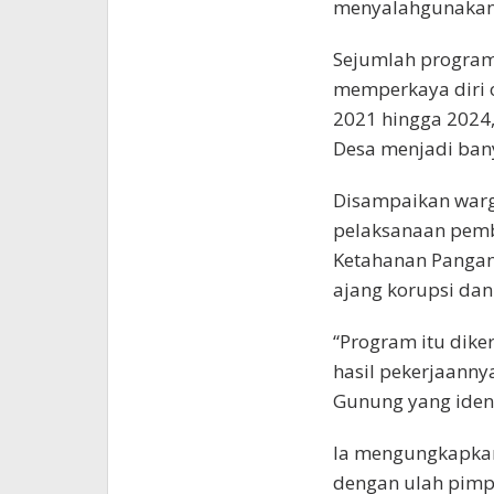
menyalahgunakan 
Sejumlah program 
memperkaya diri o
2021 hingga 2024
Desa menjadi bany
Disampaikan war
pelaksanaan pemb
Ketahanan Pangan
ajang korupsi dan
“Program itu dike
hasil pekerjaanny
Gunung yang ident
Ia mengungkapkan
dengan ulah pimp