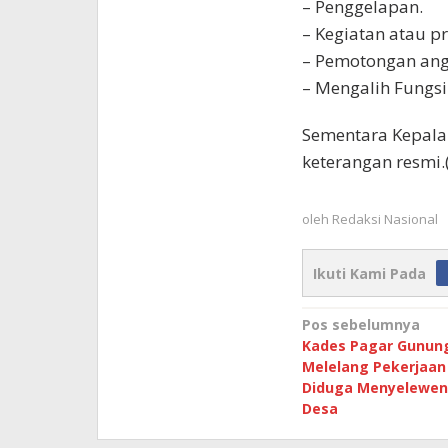
– Penggelapan.
– Kegiatan atau pr
– Pemotongan ang
– Mengalih Fungs
Sementara Kepala
keterangan resmi.(
oleh
Redaksi Nasional
Ikuti Kami Pada
Navigasi
Pos sebelumnya
Kades Pagar Gunun
pos
Melelang Pekerjaan
Diduga Menyelewe
Desa