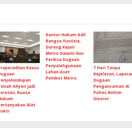
Kantor Hukum Adil
Bangsa Yustisia,
Dorong Kejari
Metro Dalami dan
Periksa Dugaan
Penyalahgunaan
Praperadilan Kasus
7 Hari Tanpa
Lahan Aset
Dugaan
Kejelasan, Lapora
Pemkot Metro
Penyelundupan
Dugaan
Timah Ahyen Jadi
Pengancaman di
Sorotan, Kuasa
Polres Boltim
Hukum
Disorot
Pertanyakan Alat
Bukti