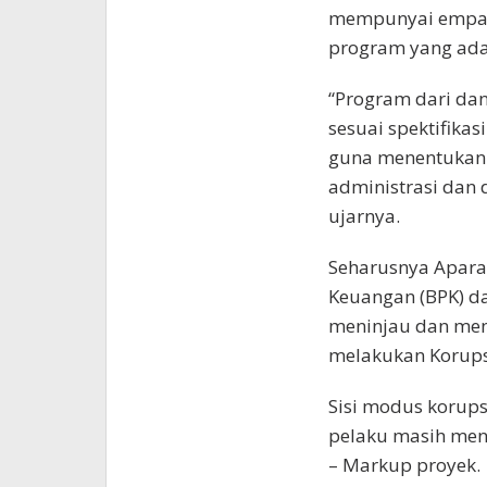
mempunyai empati
program yang ada 
“Program dari dan
sesuai spektifika
guna menentukan p
administrasi dan 
ujarnya.
Seharusnya Apar
Keuangan (BPK) d
meninjau dan meny
melakukan Korups
Sisi modus korup
pelaku masih meng
– Markup proyek.