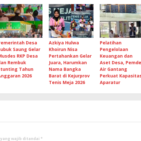
Pemerintah Desa
Azkiya Hulwa
Pelatihan
Lubuk Saung Gelar
Khoirun Nisa
Pengelolaan
Musdes RKP Desa
Pertahankan Gelar
Keuangan dan
dan Rembuk
Juara, Harumkan
Aset Desa, Pemd
Stunting Tahun
Nama Bangka
Air Gantang
Anggaran 2026
Barat di Kejurprov
Perkuat Kapasita
Tenis Meja 2026
Aparatur
 yang wajib ditandai
*