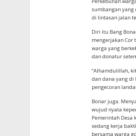
Perkebunan warga
sumbangan yang 
di lintasan jalan t
Diri itu Bang Bo
mengerjakan Cor 
warga yang berke
dan donatur sete
“Alhamdulillah, k
dan dana yang di
pengecoran landas
Bonar juga. Menya
wujud nyata kepe
Pemerintah Desa 
sedang kerja bakt
bersama warga g