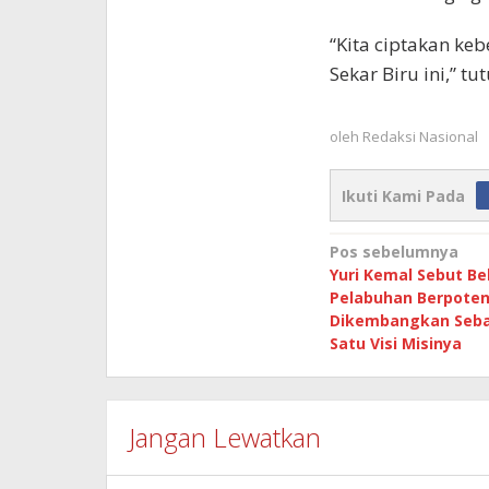
“Kita ciptakan k
Sekar Biru ini,” tu
oleh
Redaksi Nasional
Ikuti Kami Pada
Navigasi
Pos sebelumnya
Yuri Kemal Sebut B
pos
Pelabuhan Berpoten
Dikembangkan Seba
Satu Visi Misinya
Jangan Lewatkan