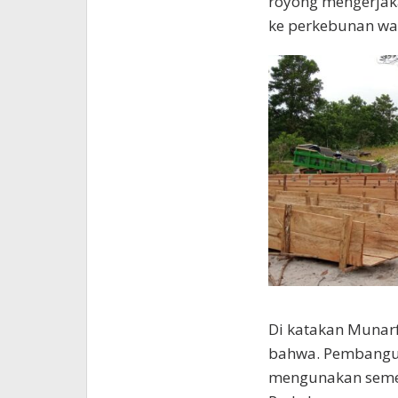
royong mengerja
ke perkebunan war
Di katakan Munarf
bahwa. Pembangun
mengunakan semen