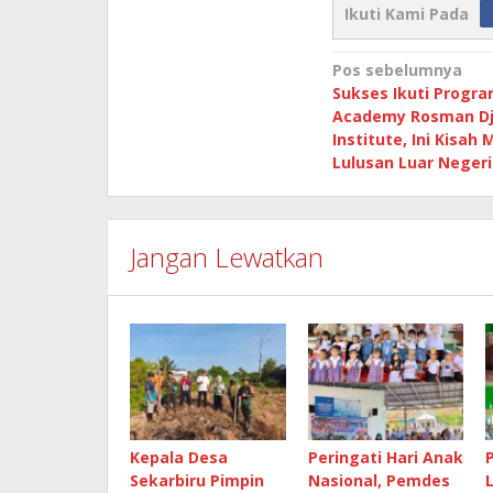
Ikuti Kami Pada
Navigasi
Pos sebelumnya
Sukses Ikuti Progra
pos
Academy Rosman D
Institute, Ini Kisah
Lulusan Luar Negeri
Jangan Lewatkan
Kepala Desa
Peringati Hari Anak
Sekarbiru Pimpin
Nasional, Pemdes