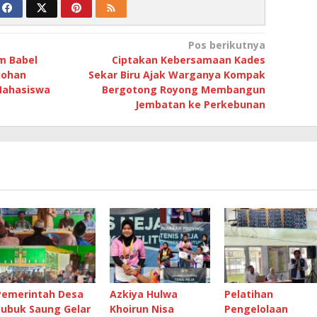
Pos berikutnya
m Babel
Ciptakan Kebersamaan Kades
johan
Sekar Biru Ajak Warganya Kompak
 Mahasiswa
Bergotong Royong Membangun
Jembatan ke Perkebunan
Pemerintah Desa
Azkiya Hulwa
Pelatihan
Lubuk Saung Gelar
Khoirun Nisa
Pengelolaan