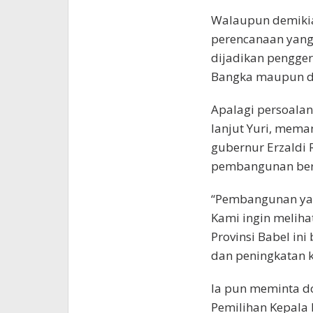
Walaupun demikia
perencanaan yang
dijadikan pengger
Bangka maupun di
Apalagi persoalan
lanjut Yuri, mema
gubernur Erzaldi
pembangunan ber
“Pembangunan yan
Kami ingin meliha
Provinsi Babel in
dan peningkatan k
Ia pun meminta d
Pemilihan Kepala D