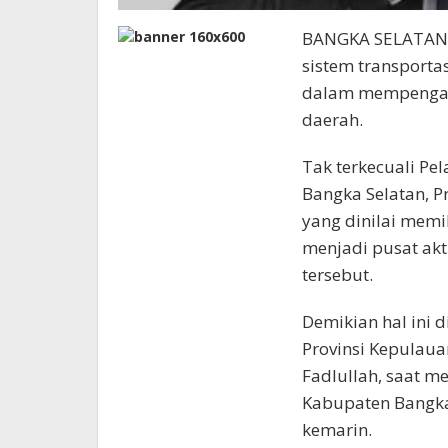
BANGKA SELATA
sistem transporta
dalam mempengar
daerah.
Tak terkecuali Pe
Bangka Selatan, P
yang dinilai memi
menjadi pusat akt
tersebut.
Demikian hal ini 
Provinsi Kepulaua
Fadlullah, saat m
Kabupaten Bangka 
kemarin.