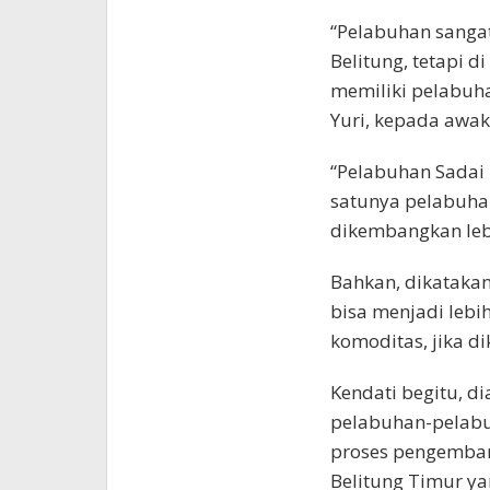
“Pelabuhan sangat
Belitung, tetapi d
memiliki pelabuh
Yuri, kepada awak
“Pelabuhan Sadai i
satunya pelabuha
dikembangkan leb
Bahkan, dikatakan
bisa menjadi lebi
komoditas, jika d
Kendati begitu, d
pelabuhan-pelabu
proses pengemban
Belitung Timur ya