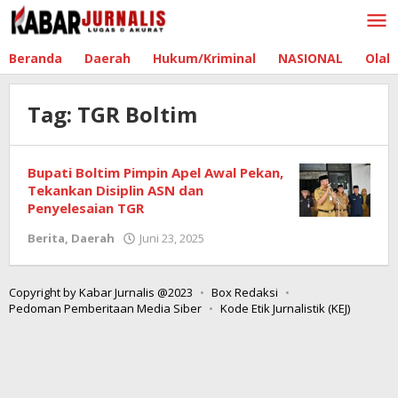
Lewati
ke
konten
Beranda
Daerah
Hukum/Kriminal
NASIONAL
Olah
Tag:
TGR Boltim
Bupati Boltim Pimpin Apel Awal Pekan,
Tekankan Disiplin ASN dan
Penyelesaian TGR
Berita
,
Daerah
Juni 23, 2025
oleh
Admin
Boltim
Copyright by Kabar Jurnalis @2023
Box Redaksi
Pedoman Pemberitaan Media Siber
Kode Etik Jurnalistik (KEJ)