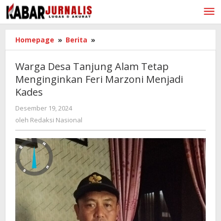
Lewati
ke
konten
Homepage
»
Berita
»
Warga
Desa
Tanjung
Warga Desa Tanjung Alam Tetap
Alam
Menginginkan Feri Marzoni Menjadi
Tetap
Kades
Menginginkan
Feri
Desember 19, 2024
oleh
Marzoni
Redaksi
oleh
Redaksi Nasional
Menjadi
Nasional
Kades