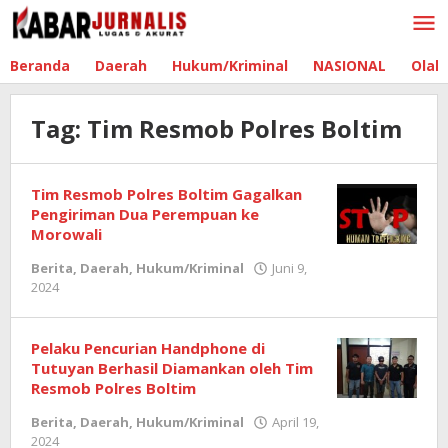
Lewati
ke
konten
Beranda
Daerah
Hukum/Kriminal
NASIONAL
Olah
Tag:
Tim Resmob Polres Boltim
Tim Resmob Polres Boltim Gagalkan
Pengiriman Dua Perempuan ke
Morowali
Berita
,
Daerah
,
Hukum/Kriminal
Juni 9,
2024
oleh
Redaksi
Boltim
Pelaku Pencurian Handphone di
Tutuyan Berhasil Diamankan oleh Tim
Resmob Polres Boltim
Berita
,
Daerah
,
Hukum/Kriminal
April 19,
2024
oleh