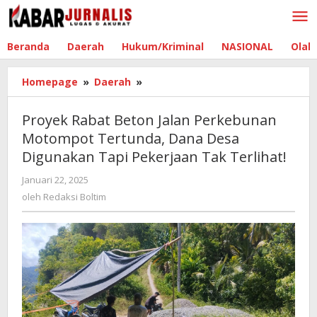
Lewati
ke
konten
Beranda
Daerah
Hukum/Kriminal
NASIONAL
Olah
Homepage
»
Daerah
»
Proyek
Rabat
Beton
Proyek Rabat Beton Jalan Perkebunan
Jalan
Motompot Tertunda, Dana Desa
Perkebunan
Digunakan Tapi Pekerjaan Tak Terlihat!
Motompot
Tertunda,
Januari 22, 2025
oleh
Dana
Redaksi
oleh
Redaksi Boltim
Desa
Boltim
Digunakan
Tapi
Pekerjaan
Tak
Terlihat!