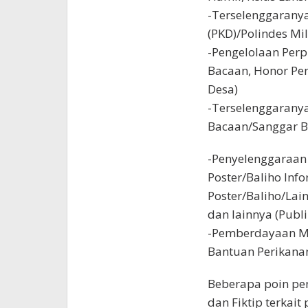
-Terselenggaranya
(PKD)/Polindes Mi
-Pengelolaan Per
Bacaan, Honor Pe
Desa)
-Terselenggarany
Bacaan/Sanggar Be
-Penyelenggaraan 
Poster/Baliho Inf
Poster/Baliho/Lai
dan lainnya (Publi
-Pemberdayaan M
Bantuan Perikanan
Beberapa poin pen
dan Fiktip terkait