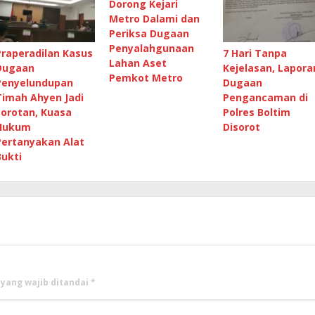
Dorong Kejari
Metro Dalami dan
Periksa Dugaan
Penyalahgunaan
Praperadilan Kasus
7 Hari Tanpa
Lahan Aset
Dugaan
Kejelasan, Lapora
Pemkot Metro
Penyelundupan
Dugaan
Timah Ahyen Jadi
Pengancaman di
Sorotan, Kuasa
Polres Boltim
Hukum
Disorot
Pertanyakan Alat
Bukti
 yang wajib ditandai
*