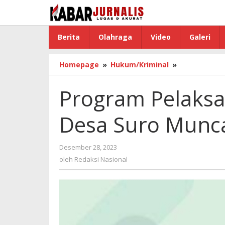
Lewati
ke
konten
Berita
Olahraga
Video
Galeri
Homepage
»
Hukum/Kriminal
»
Program
Pelaksanaan
Pembangun
Program Pelaks
Desa
Suro
Desa Suro Munca
Muncar
diDuga
Banyak
Desember 28, 2023
oleh
Fiktip
Redaksi
oleh
Redaksi Nasional
Nasional