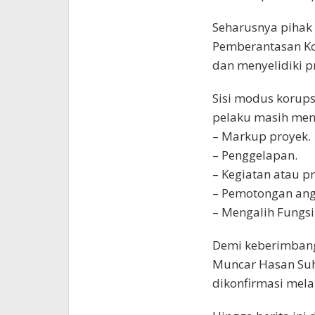
Seharusnya pihak
Pemberantasan Ko
dan menyelidiki p
Sisi modus korup
pelaku masih meng
– Markup proyek.
– Penggelapan.
– Kegiatan atau pr
– Pemotongan ang
– Mengalih Fungs
Demi keberimbang
Muncar Hasan Suh
dikonfirmasi mela