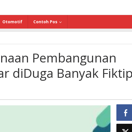
Otomotif
Contoh Pos
an
anaan Pembangunan
r diDuga Banyak Fikti