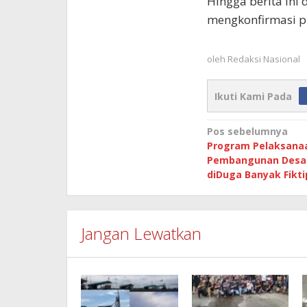
Hingga berita ini
mengkonfirmasi pi
oleh
Redaksi Nasional
Ikuti Kami Pada
Navigasi
Pos sebelumnya
Program Pelaksana
pos
Pembangunan Desa 
diDuga Banyak Fikti
Jangan Lewatkan