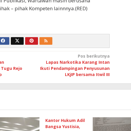
 di Publikasi, Wartawan masih berusaha
hak – pihak Kompeten lainnnya.(RED)
Pos berikutnya
an
Lapas Narkotika Karang Intan
Tugu Rejo
Ikuti Pendampingan Penyusunan
p
LKjIP bersama Itwil III
Kantor Hukum Adil
Bangsa Yustisia,