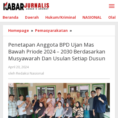
Lewati
ke
konten
Beranda
Daerah
Hukum/Kriminal
NASIONAL
Olah
Homepage
»
Pemasyarakatan
»
Penetapan
Anggota
BPD
Penetapan Anggota BPD Ujan Mas
Ujan
Bawah Priode 2024 – 2030 Berdasarkan
Mas
Musyawarah Dan Usulan Setiap Dusun
Bawah
Priode
April 20, 2024
oleh
2024
Redaksi
oleh
Redaksi Nasional
-
Nasional
2030
Berdasarkan
Musyawarah
Dan
Usulan
Setiap
Dusun