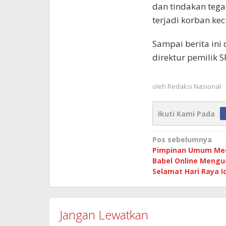
dan tindakan tega
terjadi korban ke
Sampai berita ini
direktur pemilik 
oleh
Redaksi Nasional
Ikuti Kami Pada
Navigasi
Pos sebelumnya
Pimpinan Umum Med
pos
Babel Online Meng
Selamat Hari Raya Idu
Jangan Lewatkan