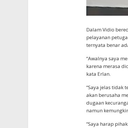
Dalam Vidio bere
pelayanan petuga
ternyata benar ad
“Awalnya saya men
karena merasa dic
kata Erlan.
“Saya jelas tidak
akan berusaha me
dugaan kecuranga
namun kemungkinan
“Saya harap piha