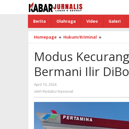
Lewati
ke
konten
Berita
Olahraga
Video
Galeri
Homepage
»
Hukum/Kriminal
»
Modus
Kecurangan
Petugas
Modus Kecurang
SPBU
Bermani
Bermani Ilir Di
Ilir
DiBongkar
Konsumen
April 10, 2024
oleh
Redaksi
oleh
Redaksi Nasional
Nasional