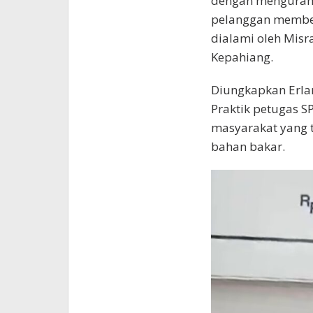
dengan mengurang
pelanggan membeli
dialami oleh Misra
Kepahiang.
Diungkapkan Erlan
Praktik petugas S
masyarakat yang t
bahan bakar.