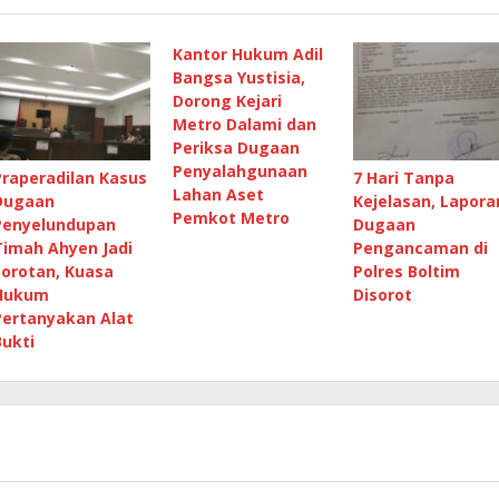
Kantor Hukum Adil
Bangsa Yustisia,
Dorong Kejari
Metro Dalami dan
Periksa Dugaan
Penyalahgunaan
Praperadilan Kasus
7 Hari Tanpa
Lahan Aset
Dugaan
Kejelasan, Lapora
Pemkot Metro
Penyelundupan
Dugaan
Timah Ahyen Jadi
Pengancaman di
Sorotan, Kuasa
Polres Boltim
Hukum
Disorot
Pertanyakan Alat
Bukti