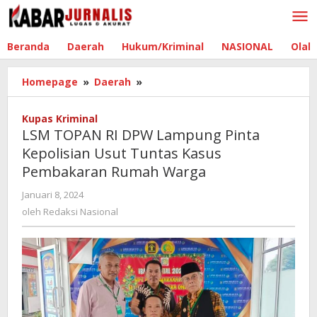
Lewati
ke
konten
Beranda
Daerah
Hukum/Kriminal
NASIONAL
Olah
Homepage
»
Daerah
»
LSM
TOPAN
RI
Kupas Kriminal
DPW
LSM TOPAN RI DPW Lampung Pinta
Lampung
Kepolisian Usut Tuntas Kasus
Pinta
Pembakaran Rumah Warga
Kepolisian
Usut
Januari 8, 2024
oleh
Tuntas
Redaksi
oleh
Redaksi Nasional
Kasus
Nasional
Pembakaran
Rumah
Warga