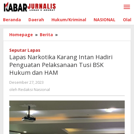
Lewati
ke
konten
Beranda
Daerah
Hukum/Kriminal
NASIONAL
Olah
Homepage
»
Berita
»
Lapas
Narkotika
Karang
Seputar Lapas
Intan
Lapas Narkotika Karang Intan Hadiri
Hadiri
Penguatan Pelaksanaan Tusi BSK
Penguatan
Hukum dan HAM
Pelaksanaan
Tusi
Desember 27, 2023
oleh
BSK
Redaksi
oleh
Redaksi Nasional
Hukum
Nasional
dan
HAM