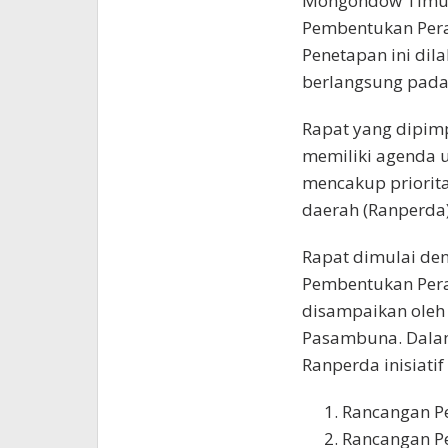
Mongondow Timur 
Pembentukan Pera
Penetapan ini dil
berlangsung pada 
Rapat yang dipim
memiliki agenda 
mencakup priorit
daerah (Ranperda)
Rapat dimulai de
Pembentukan Pera
disampaikan oleh 
Pasambuna. Dala
Ranperda inisiatif
Rancangan P
Rancangan Pe