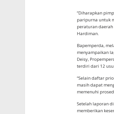
“Diharapkan pimp
paripurna untuk 
peraturan daerah 
Hardiman.
Bapemperda, melal
menyampaikan lap
Deisy, Propemper
terdiri dari 12 us
“Selain daftar pri
masih dapat men
memenuhi prosedur
Setelah laporan 
memberikan kese