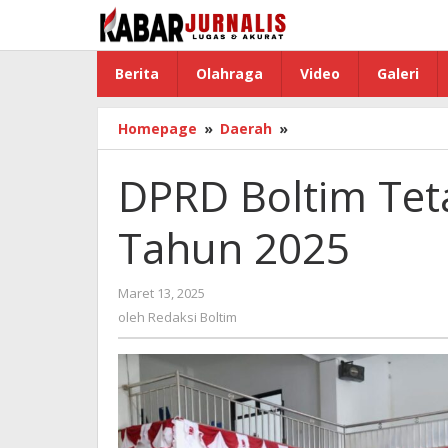
Lewati
ke
konten
Berita
Olahraga
Video
Galeri
Homepage
»
Daerah
»
DPRD
Boltim
Tetapkan
DPRD Boltim Te
Propemperda
Tahun
Tahun 2025
2025
Maret 13, 2025
oleh
Redaksi
oleh
Redaksi Boltim
Boltim