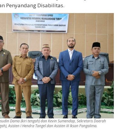
 Penyandang Disabilitas.
udin Dama (kiri tengah) dan Kevin Sumendap, Sekretaris Daerah
h), Asisten I Hendra Tangel dan Asisten III Iksan Pangalima.