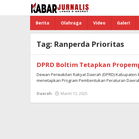
Lewati
ke
konten
Berita
Olahraga
Video
Galeri
Tag:
Ranperda Prioritas
DPRD Boltim Tetapkan Propem
Dewan Perwakilan Rakyat Daerah (DPRD) Kabupaten B
menetapkan Program Pembentukan Peraturan Daerah 
Daerah
Maret 13, 2025
oleh
Redaksi
Boltim