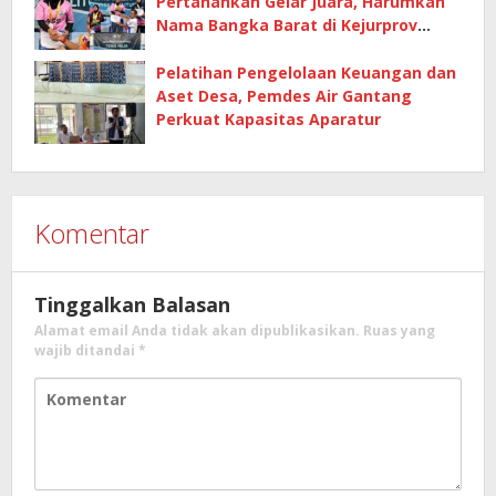
Pertahankan Gelar Juara, Harumkan
Nama Bangka Barat di Kejurprov
Tenis Meja 2026
Pelatihan Pengelolaan Keuangan dan
Aset Desa, Pemdes Air Gantang
Perkuat Kapasitas Aparatur
Komentar
Tinggalkan Balasan
Alamat email Anda tidak akan dipublikasikan.
Ruas yang
wajib ditandai
*