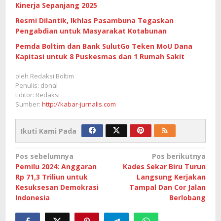
Kinerja Sepanjang 2025
Resmi Dilantik, Ikhlas Pasambuna Tegaskan
Pengabdian untuk Masyarakat Kotabunan
Pemda Boltim dan Bank SulutGo Teken MoU Dana
Kapitasi untuk 8 Puskesmas dan 1 Rumah Sakit
oleh
Redaksi Boltim
Penulis: donal
Editor: Redaksi
Sumber:
http://kabar-jurnalis.com
Ikuti Kami Pada
Navigasi
Pos sebelumnya
Pos berikutnya
Pemilu 2024: Anggaran
Kades Sekar Biru Turun
pos
Rp 71,3 Triliun untuk
Langsung Kerjakan
Kesuksesan Demokrasi
Tampal Dan Cor Jalan
Indonesia
Berlobang