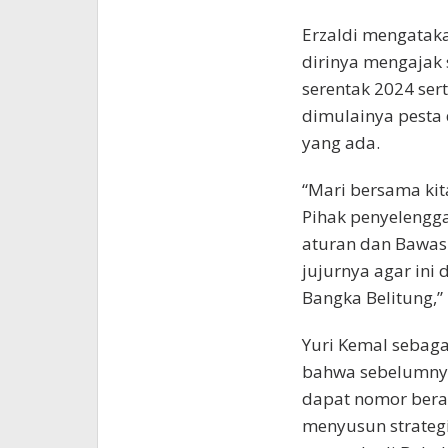
Erzaldi mengataka
dirinya mengajak
serentak 2024 se
dimulainya pesta
yang ada.
“Mari bersama ki
Pihak penyelengg
aturan dan Bawasl
jujurnya agar in
Bangka Belitung,” 
Yuri Kemal sebag
bahwa sebelumnya
dapat nomor berap
menyusun strateg