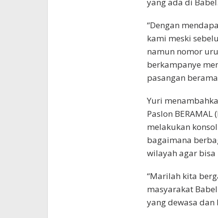
yang ada di Babel
“Dengan mendapat
kami meski sebelu
namun nomor uru
berkampanye men
pasangan beramal 
Yuri menambahkan
Paslon BERAMAL (
melakukan konsoli
bagaimana berbag
wilayah agar bisa
“Marilah kita be
masyarakat Babel
yang dewasa dan b