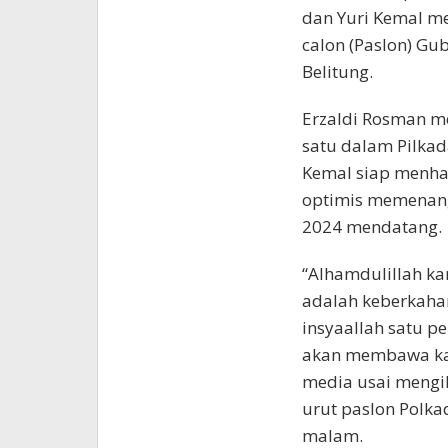
dan Yuri Kemal m
calon (Paslon) G
Belitung.
Erzaldi Rosman m
satu dalam Pilkada
Kemal siap menhal
optimis memenang
2024 mendatang.
“Alhamdulillah k
adalah keberkaha
insyaallah satu p
akan membawa kam
media usai mengi
urut paslon Polka
malam.