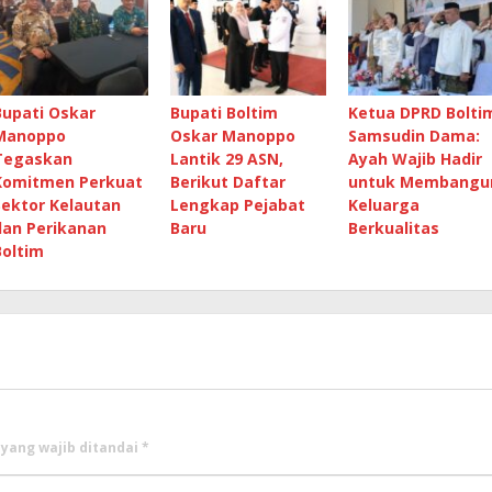
Bupati Oskar
Bupati Boltim
Ketua DPRD Bolti
Manoppo
Oskar Manoppo
Samsudin Dama:
Tegaskan
Lantik 29 ASN,
Ayah Wajib Hadir
Komitmen Perkuat
Berikut Daftar
untuk Membangu
Sektor Kelautan
Lengkap Pejabat
Keluarga
dan Perikanan
Baru
Berkualitas
Boltim
 yang wajib ditandai
*