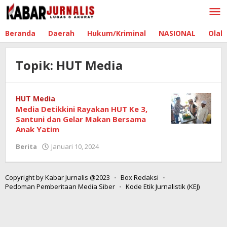
Lewati
ke
konten
Beranda
Daerah
Hukum/Kriminal
NASIONAL
Olah
Topik:
HUT Media
HUT Media
Media Detikkini Rayakan HUT Ke 3,
Santuni dan Gelar Makan Bersama
Anak Yatim
Berita
Januari 10, 2024
oleh
Redaksi
Nasional
Copyright by Kabar Jurnalis @2023
Box Redaksi
Pedoman Pemberitaan Media Siber
Kode Etik Jurnalistik (KEJ)