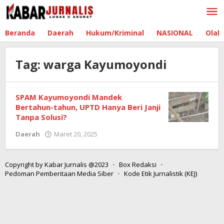
Lewati
ke
konten
Beranda
Daerah
Hukum/Kriminal
NASIONAL
Olah
Tag:
warga Kayumoyondi
SPAM Kayumoyondi Mandek
Bertahun-tahun, UPTD Hanya Beri Janji
Tanpa Solusi?
Daerah
Maret 20, 2025
oleh
Redaksi
Boltim
Copyright by Kabar Jurnalis @2023
Box Redaksi
Pedoman Pemberitaan Media Siber
Kode Etik Jurnalistik (KEJ)