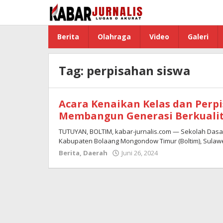
Lewati
ke
konten
Berita
Olahraga
Video
Galeri
Tag:
perpisahan siswa
Acara Kenaikan Kelas dan Perpi
Membangun Generasi Berkuali
TUTUYAN, BOLTIM, kabar-jurnalis.com — Sekolah Dasar
Kabupaten Bolaang Mongondow Timur (Boltim), Sulawe
Berita
,
Daerah
Juni 26, 2024
oleh
Redaksi
Boltim