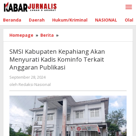
Lewati
ke
konten
Beranda
Daerah
Hukum/Kriminal
NASIONAL
Olah
Homepage
»
Berita
»
SMSI
Kabupaten
Kepahiang
SMSI Kabupaten Kepahiang Akan
Akan
Menyurati Kadis Kominfo Terkait
Menyurati
Anggaran Publikasi
Kadis
Kominfo
September 28, 2024
oleh
Terkait
Redaksi
oleh
Redaksi Nasional
Anggaran
Nasional
Publikasi