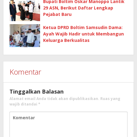
Bupati Boltim Oskar Manoppo Lantik
29 ASN, Berikut Daftar Lengkap
Pejabat Baru
Ketua DPRD Boltim Samsudin Dama:
Ayah Wajib Hadir untuk Membangun
Keluarga Berkualitas
Komentar
Tinggalkan Balasan
Alamat email Anda tidak akan dipublikasikan.
Ruas yang
wajib ditandai
*