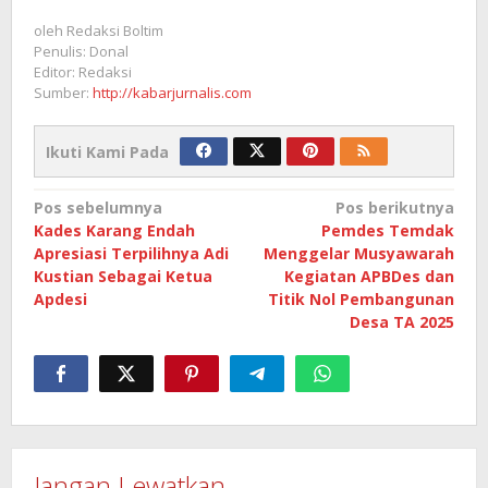
oleh
Redaksi Boltim
Penulis: Donal
Editor: Redaksi
Sumber:
http://kabarjurnalis.com
Ikuti Kami Pada
Navigasi
Pos sebelumnya
Pos berikutnya
Kades Karang Endah
Pemdes Temdak
pos
Apresiasi Terpilihnya Adi
Menggelar Musyawarah
Kustian Sebagai Ketua
Kegiatan APBDes dan
Apdesi
Titik Nol Pembangunan
Desa TA 2025
Jangan Lewatkan