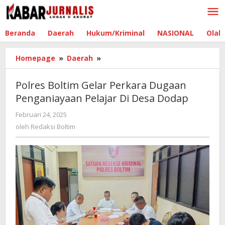
Lewati
ke
konten
Beranda
Daerah
Hukum/Kriminal
NASIONAL
Olah
Homepage
»
Daerah
»
Polres
Boltim
Gelar
Polres Boltim Gelar Perkara Dugaan
Perkara
Penganiayaan Pelajar Di Desa Dodap
Dugaan
Penganiayaan
Februari 24, 2025
oleh
Pelajar
Redaksi
oleh
Redaksi Boltim
Di
Boltim
Desa
Dodap