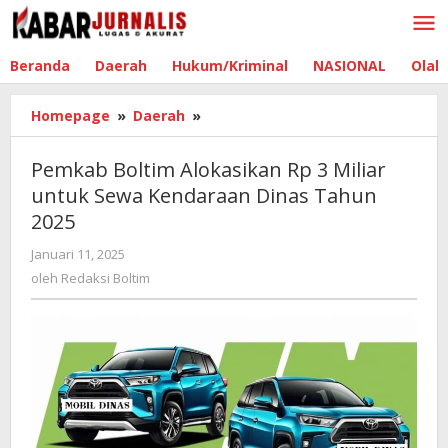
Lewati
ke
konten
Beranda
Daerah
Hukum/Kriminal
NASIONAL
Olah
Homepage
»
Daerah
»
Pemkab
Boltim
Alokasikan
Pemkab Boltim Alokasikan Rp 3 Miliar
Rp
untuk Sewa Kendaraan Dinas Tahun
3
2025
Miliar
untuk
Januari 11, 2025
oleh
Sewa
Redaksi
oleh
Redaksi Boltim
Kendaraan
Boltim
Dinas
Tahun
2025