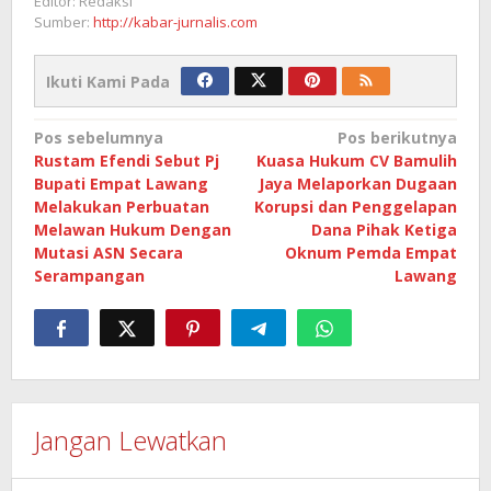
Editor: Redaksi
Sumber:
http://kabar-jurnalis.com
Ikuti Kami Pada
Navigasi
Pos sebelumnya
Pos berikutnya
Rustam Efendi Sebut Pj
Kuasa Hukum CV Bamulih
pos
Bupati Empat Lawang
Jaya Melaporkan Dugaan
Melakukan Perbuatan
Korupsi dan Penggelapan
Melawan Hukum Dengan
Dana Pihak Ketiga
Mutasi ASN Secara
Oknum Pemda Empat
Serampangan
Lawang
Jangan Lewatkan