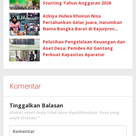
Stunting Tahun Anggaran 2026
Azkiya Hulwa Khoirun Nisa
Pertahankan Gelar Juara, Harumkan
Nama Bangka Barat di Kejurprov
Tenis Meja 2026
Pelatihan Pengelolaan Keuangan dan
Aset Desa, Pemdes Air Gantang
Perkuat Kapasitas Aparatur
Komentar
Tinggalkan Balasan
Alamat email Anda tidak akan dipublikasikan.
Ruas yang
wajib ditandai
*