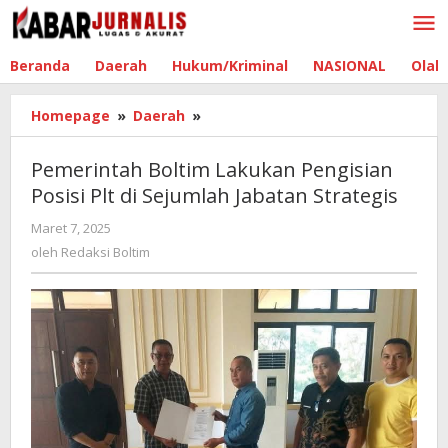
Lewati
ke
konten
Beranda
Daerah
Hukum/Kriminal
NASIONAL
Olah
Homepage
»
Daerah
»
Pemerintah
Boltim
Lakukan
Pemerintah Boltim Lakukan Pengisian
Pengisian
Posisi Plt di Sejumlah Jabatan Strategis
Posisi
Plt
Maret 7, 2025
oleh
di
Redaksi
oleh
Redaksi Boltim
Sejumlah
Boltim
Jabatan
Strategis