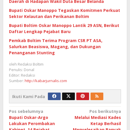
Daerah di Hadapan Wakil Duta Besar Belanda
Bupati Oskar Manoppo Tegaskan Komitmen Perkuat
Sektor Kelautan dan Perikanan Boltim
Bupati Boltim Oskar Manoppo Lantik 29 ASN, Berikut
Daftar Lengkap Pejabat Baru
Pemkab Boltim Terima Program CSR PT ASA,
Salurkan Beasiswa, Magang, dan Dukungan
Penanganan Stunting
oleh
Redaksi Boltim
Penulis: Donal
Editor: Redaksi
Sumber:
http://kabarjurnalis.com
Ikuti Kami Pada
Navigasi
Pos sebelumnya
Pos berikutnya
Bupati Oskar-Argo
Melalui Mediasi Kades
pos
Lakukan Perombakan
Ketap Berhasil
Kabinet, 14 Pejabat
Menyelesaikan Banyak