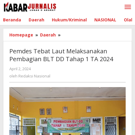
Lewati
ke
konten
Beranda
Daerah
Hukum/Kriminal
NASIONAL
Olah
Homepage
»
Daerah
»
Pemdes
Tebat
Laut
Pemdes Tebat Laut Melaksanakan
Melaksanakan
Pembagian BLT DD Tahap 1 TA 2024
Pembagian
BLT
April 2, 2024
oleh
DD
Redaksi
oleh
Redaksi Nasional
Tahap
Nasional
1
TA
2024