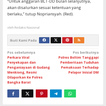
“Untuk anggaran BLT-DD bulan selanjutnya,
akan disalurkan sesuai ketentuan yang
berlaku,” tutup Nopriansyah. (Red).
oleh
Redaksi Nasional
Ikuti Kami Pada
Navigasi
Pos sebelumnya
Pos berikutnya
Perkara Viral
Polres Boltim Tanggapi
pos
Penyekapan dan
Pemberitaan Tuduhan
Penganiayaan di Gudang
Pemaksaan Terhadap
Menkiong, Resmi
Pelapor Inisial DM
Dilaporkan Ke Polres
Bangka Barat