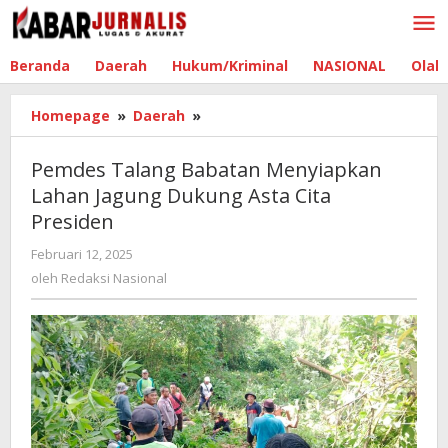
Lewati
ke
konten
Beranda
Daerah
Hukum/Kriminal
NASIONAL
Olah
Homepage
»
Daerah
»
Pemdes
Talang
Babatan
Pemdes Talang Babatan Menyiapkan
Menyiapkan
Lahan Jagung Dukung Asta Cita
Lahan
Presiden
Jagung
Dukung
Februari 12, 2025
oleh
Asta
Redaksi
oleh
Redaksi Nasional
Cita
Nasional
Presiden