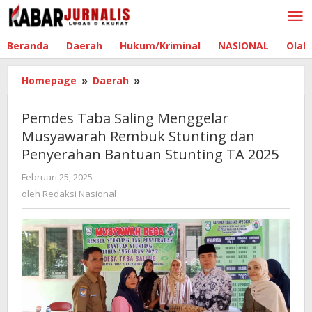
Lewati
ke
konten
Beranda
Daerah
Hukum/Kriminal
NASIONAL
Olah
Homepage
»
Daerah
»
Pemdes
Taba
Saling
Pemdes Taba Saling Menggelar
Menggelar
Musyawarah Rembuk Stunting dan
Musyawarah
Penyerahan Bantuan Stunting TA 2025
Rembuk
Stunting
Februari 25, 2025
oleh
dan
Redaksi
oleh
Redaksi Nasional
Penyerahan
Nasional
Bantuan
Stunting
TA
2025