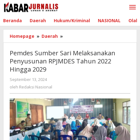
Lewati
ke
konten
Beranda
Daerah
Hukum/Kriminal
NASIONAL
Olah
Homepage
»
Daerah
»
Pemdes
Sumber
Sari
Pemdes Sumber Sari Melaksanakan
Melaksanakan
Penyusunan RPJMDES Tahun 2022
Penyusunan
Hingga 2029
RPJMDES
Tahun
September 13, 2024
oleh
2022
Redaksi
oleh
Redaksi Nasional
Hingga
Nasional
2029