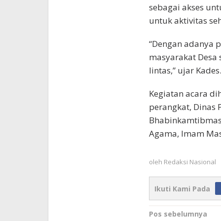
sebagai akses un
untuk aktivitas seh
“Dengan adanya p
masyarakat Desa s
lintas,” ujar Kades
Kegiatan acara di
perangkat, Dinas
Bhabinkamtibmas,
Agama, Imam Masj
oleh
Redaksi Nasional
Ikuti Kami Pada
Navigasi
Pos sebelumnya