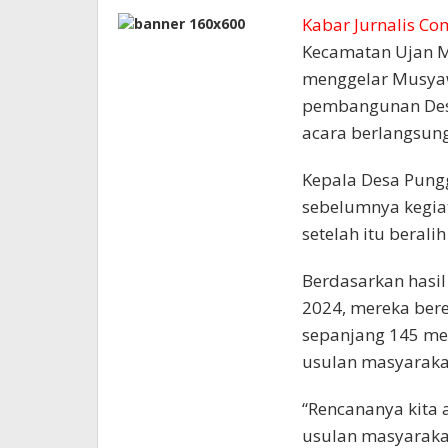
Kabar Jurnalis Co
Kecamatan Ujan M
menggelar Musyaw
pembangunan Desa
acara berlangsung
Kepala Desa Pung
sebelumnya kegiat
setelah itu bera
Berdasarkan hasi
2024, mereka ber
sepanjang 145 met
usulan masyaraka
“Rencananya kita 
usulan masyaraka