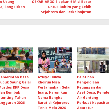
o Usung
OSKAR-ARGO Siapkan 6 Misi Besar
ra, Bangkitkan
untuk Boltim yang Lebih
Sejahtera dan Berkelanjutan
Pemerintah Desa
Azkiya Hulwa
Pelatihan
Lubuk Saung Gelar
Khoirun Nisa
Pengelolaan
Musdes RKP Desa
Pertahankan Gelar
Keuangan dan
dan Rembuk
Juara, Harumkan
Aset Desa, Pemd
Stunting Tahun
Nama Bangka
Air Gantang
Anggaran 2026
Barat di Kejurprov
Perkuat Kapasita
Tenis Meja 2026
Aparatur