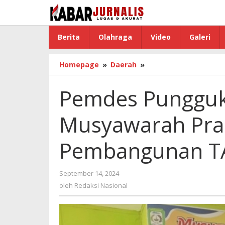
Lewati
ke
konten
Berita
Olahraga
Video
Galeri
Homepage
»
Daerah
»
Pemdes
Pungguk
Meranti
Pemdes Pungguk
Menggelar
Musyawarah
Musyawarah Pra
Pra
Pelaksanaan
Pembangunan
Pembangunan T
TA
2024
September 14, 2024
oleh
Redaksi
oleh
Redaksi Nasional
Nasional