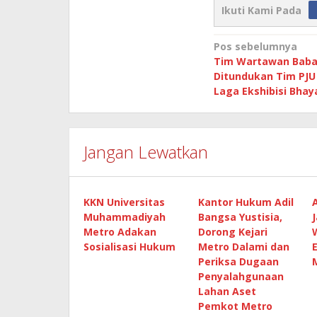
Ikuti Kami Pada
Navigasi
Pos sebelumnya
Tim Wartawan Baba
pos
Ditundukan Tim PJU
Laga Ekshibisi Bha
Jangan Lewatkan
KKN Universitas
Kantor Hukum Adil
Muhammadiyah
Bangsa Yustisia,
Metro Adakan
Dorong Kejari
Sosialisasi Hukum
Metro Dalami dan
Periksa Dugaan
Penyalahgunaan
Lahan Aset
Pemkot Metro