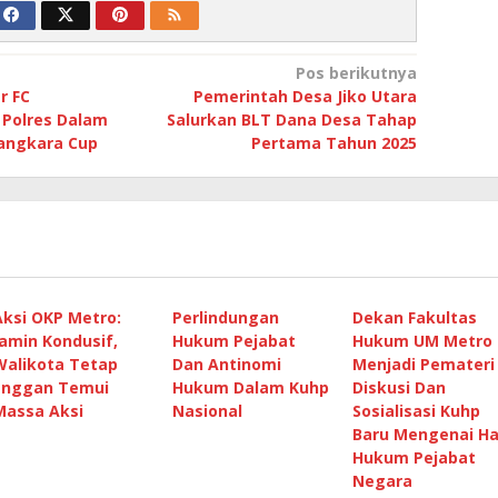
Pos berikutnya
r FC
Pemerintah Desa Jiko Utara
 Polres Dalam
Salurkan BLT Dana Desa Tahap
yangkara Cup
Pertama Tahun 2025
Aksi OKP Metro:
Perlindungan
Dekan Fakultas
Jamin Kondusif,
Hukum Pejabat
Hukum UM Metro
Walikota Tetap
Dan Antinomi
Menjadi Pemateri
Enggan Temui
Hukum Dalam Kuhp
Diskusi Dan
Massa Aksi
Nasional
Sosialisasi Kuhp
Baru Mengenai H
Hukum Pejabat
Negara