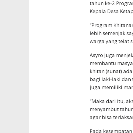
tahun ke-2 Progr
Kepala Desa Ketap
“Program Khitanan
lebih semenjak sa
warga yang telat 
Asyro juga menje
membantu masyar
khitan (sunat) ad
bagi laki-laki dan
juga memiliki man
“Maka dari itu, a
menyambut tahun 
agar bisa terlaksa
Pada kesempatan 