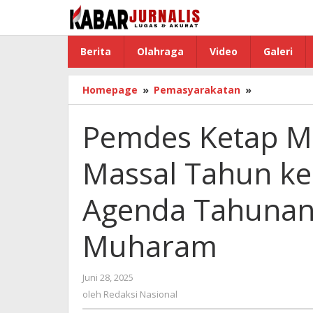
Lewati
ke
konten
Berita
Olahraga
Video
Galeri
Homepage
»
Pemasyarakatan
»
Pemdes
Ketap
Menggelar
Pemdes Ketap M
Khitanan
Massal
Massal Tahun ke
Tahun
ke-
2
Agenda Tahuna
Akan
Menjadi
Muharam
Agenda
Tahunan
Menyambu
Juni 28, 2025
oleh
1
Redaksi
oleh
Redaksi Nasional
Muharam
Nasional