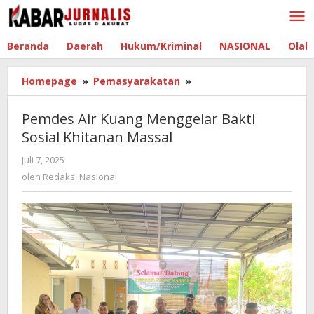
Lewati
ke
konten
Beranda
Daerah
Hukum/Kriminal
NASIONAL
Olah
Homepage
»
Pemasyarakatan
»
Pemdes
Air
Kuang
Pemdes Air Kuang Menggelar Bakti
Menggelar
Sosial Khitanan Massal
Bakti
Sosial
Juli 7, 2025
oleh
Khitanan
Redaksi
oleh
Redaksi Nasional
Massal
Nasional