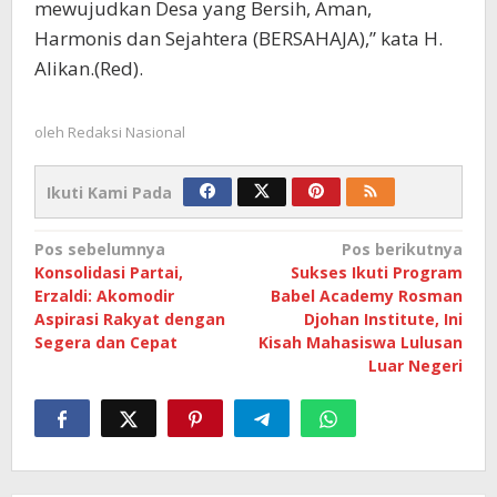
mewujudkan Desa yang Bersih, Aman,
Harmonis dan Sejahtera (BERSAHAJA),” kata H.
Alikan.(Red).
oleh
Redaksi Nasional
Ikuti Kami Pada
Navigasi
Pos sebelumnya
Pos berikutnya
Konsolidasi Partai,
Sukses Ikuti Program
pos
Erzaldi: Akomodir
Babel Academy Rosman
Aspirasi Rakyat dengan
Djohan Institute, Ini
Segera dan Cepat
Kisah Mahasiswa Lulusan
Luar Negeri