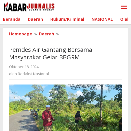
Lewati
ke
konten
Beranda
Daerah
Hukum/Kriminal
NASIONAL
Olah
Homepage
»
Daerah
»
Pemdes
Air
Gantang
Pemdes Air Gantang Bersama
Bersama
Masyarakat Gelar BBGRM
Masyarakat
Gelar
Oktober 18, 2024
oleh
BBGRM
Redaksi
oleh
Redaksi Nasional
Nasional