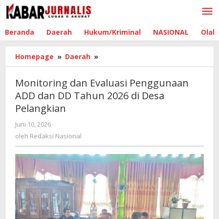
Lewati
ke
konten
Beranda
Daerah
Hukum/Kriminal
NASIONAL
Olah
Homepage
»
Daerah
»
Monitoring
dan
Evaluasi
Monitoring dan Evaluasi Penggunaan
Penggunaan
ADD dan DD Tahun 2026 di Desa
ADD
Pelangkian
dan
DD
Juni 10, 2026
oleh
Tahun
Redaksi
oleh
Redaksi Nasional
2026
Nasional
di
Desa
Pelangkian