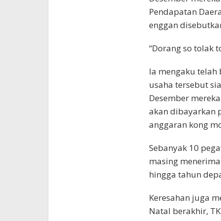
Pendapatan Daera
enggan disebutk
“Dorang so tolak t
Ia mengaku telah 
usaha tersebut si
Desember mereka 
akan dibayarkan p
anggaran kong mo
Sebanyak 10 pegaw
masing menerima 
hingga tahun dep
Keresahan juga m
Natal berakhir, TKD