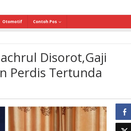
Otomotif
Contoh Pos
chrul Disorot,Gaji
n Perdis Tertunda