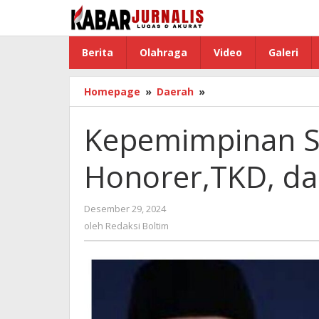
Lewati
ke
konten
Berita
Olahraga
Video
Galeri
Homepage
»
Daerah
»
Kepemimpinan
Sachrul
Disorot,Gaji
Kepemimpinan Sa
Honorer,TKD,
dan
Honorer,TKD, da
Perdis
Tertunda
Desember 29, 2024
oleh
Redaksi
oleh
Redaksi Boltim
Boltim