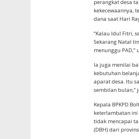
perangkat desa t
kekecewaannya, t
dana saat Hari Ray
“Kalau Idul Fitri,
Sekarang Natal ti
menunggu PAD,” 
Ia juga menilai b
kebutuhan belanja
aparat desa. Itu 
sembilan bulan,” j
Kepala BPKPD Bol
keterlambatan ini
tidak mencapai tar
(DBH) dari provin