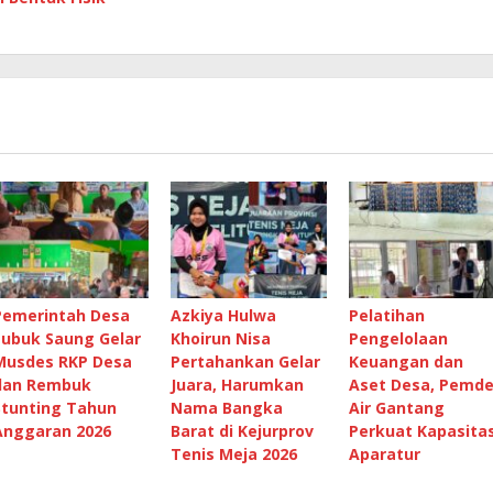
Pemerintah Desa
Azkiya Hulwa
Pelatihan
Lubuk Saung Gelar
Khoirun Nisa
Pengelolaan
Musdes RKP Desa
Pertahankan Gelar
Keuangan dan
dan Rembuk
Juara, Harumkan
Aset Desa, Pemd
Stunting Tahun
Nama Bangka
Air Gantang
Anggaran 2026
Barat di Kejurprov
Perkuat Kapasita
Tenis Meja 2026
Aparatur