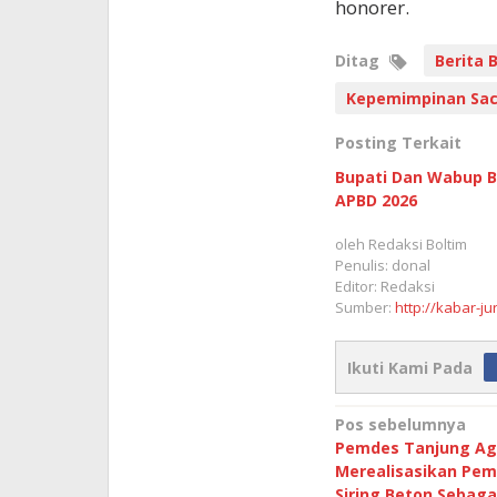
honorer.
Ditag
Berita 
Kepemimpinan Sac
Posting Terkait
Bupati Dan Wabup 
APBD 2026
oleh
Redaksi Boltim
Penulis: donal
Editor: Redaksi
Sumber:
http://kabar-ju
Ikuti Kami Pada
Navigasi
Pos sebelumnya
Pemdes Tanjung Ag
pos
Merealisasikan Pe
Siring Beton Sebaga