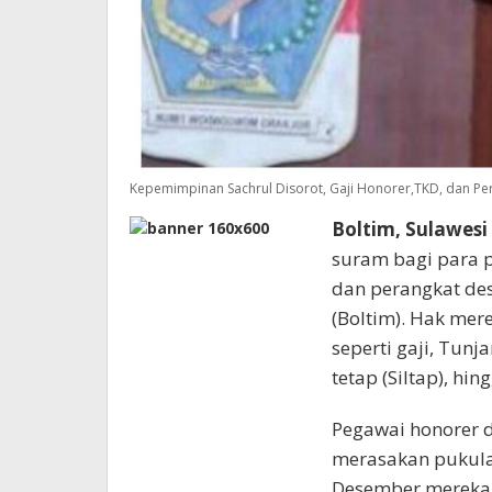
Kepemimpinan Sachrul Disorot, Gaji Honorer,TKD, dan Pe
Boltim, Sulawesi
suram bagi para p
dan perangkat de
(Boltim). Hak mer
seperti gaji, Tunj
tetap (Siltap), hin
Pegawai honorer d
merasakan pukulan
Desember mereka 