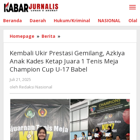
Lewati
ke
konten
Beranda
Daerah
Hukum/Kriminal
NASIONAL
Olah
Homepage
»
Berita
»
Kembali
Ukir
Prestasi
Kembali Ukir Prestasi Gemilang, Azkiya
Gemilang,
Anak Kades Ketap Juara 1 Tenis Meja
Azkiya
Champion Cup U-17 Babel
Anak
Kades
Juli 21, 2025
oleh
Ketap
Redaksi
oleh
Redaksi Nasional
Juara
Nasional
1
Tenis
Meja
Champion
Cup
U-
17