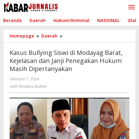
Lewati
ke
konten
Beranda
Daerah
Hukum/Kriminal
NASIONAL
Olah
Homepage
»
Daerah
»
Kasus
Bullying
Siswi
Kasus Bullying Siswi di Modayag Barat,
di
Kejelasan dan Janji Penegakan Hukum
Modayag
Masih Dipertanyakan
Barat,
Kejelasan
Oktober 7, 2024
oleh
dan
Redaksi
oleh
Redaksi Boltim
Janji
Boltim
Penegakan
Hukum
Masih
Dipertanyakan