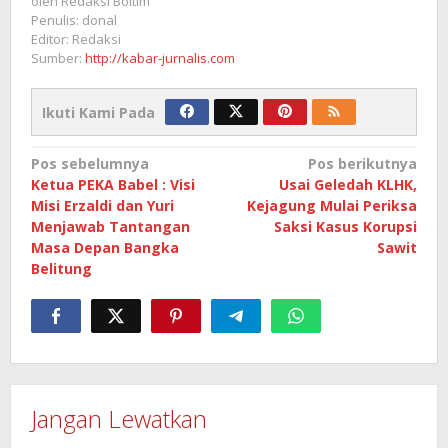
oleh
Redaksi Boltim
Penulis: donal
Editor: Redaksi
Sumber:
http://kabar-jurnalis.com
Ikuti Kami Pada
Navigasi
Pos sebelumnya
Pos berikutnya
Ketua PEKA Babel : Visi
Usai Geledah KLHK,
pos
Misi Erzaldi dan Yuri
Kejagung Mulai Periksa
Menjawab Tantangan
Saksi Kasus Korupsi
Masa Depan Bangka
Sawit
Belitung
Jangan Lewatkan