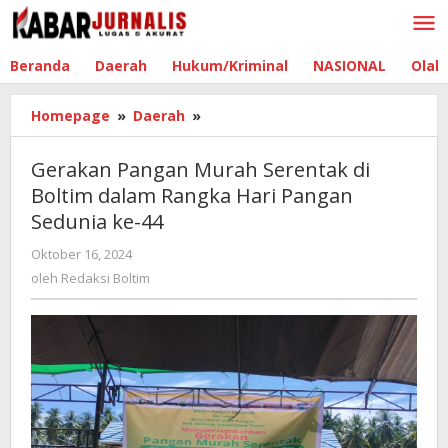
Lewati
ke
konten
Beranda
Daerah
Hukum/Kriminal
NASIONAL
Olah
Homepage
»
Daerah
»
Gerakan
Pangan
Murah
Gerakan Pangan Murah Serentak di
Serentak
Boltim dalam Rangka Hari Pangan
di
Sedunia ke-44
Boltim
dalam
Oktober 16, 2024
oleh
Rangka
Redaksi
oleh
Redaksi Boltim
Hari
Boltim
Pangan
Sedunia
ke-
44