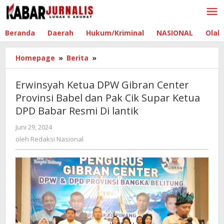
Lewati
ke
konten
Beranda
Daerah
Hukum/Kriminal
NASIONAL
Olah
Homepage
»
Berita
»
Erwinsyah
Ketua
DPW
Erwinsyah Ketua DPW Gibran Center
Gibran
Provinsi Babel dan Pak Cik Supar Ketua
Center
DPD Babar Resmi Di lantik
Provinsi
Babel
Juni 29, 2024
oleh
dan
Redaksi
oleh
Redaksi Nasional
Pak
Nasional
Cik
Supar
Ketua
DPD
Babar
Resmi
Di