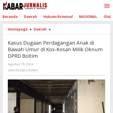
Lewati
ke
konten
Beranda
Daerah
Hukum/Kriminal
NASIONAL
Olah
Homepage
»
Daerah
»
Kasus
Dugaan
Perdagangan
Kasus Dugaan Perdagangan Anak di
Anak
Bawah Umur di Kos-Kosan Milik Oknum
di
DPRD Boltim
Bawah
Umur
Agustus 19, 2024
oleh
di
Redaksi
oleh
Redaksi Boltim
Kos-
Boltim
Kosan
Milik
Oknum
DPRD
Boltim